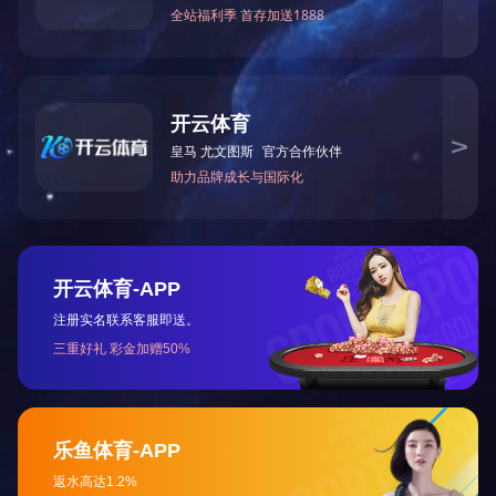
安博·体育(中国)有限公司-官网
剪板机
卷板机
型材弯曲机
全国统一服务热线
180-6895-4999 0513-88621386
地址：南通市海安市工业园区