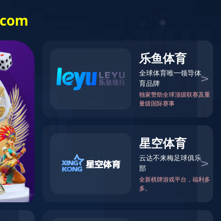
180-6895-4999
0513-88621386
话：
服务热线：
视频案例
服务支持
安博·体育
(中国)有限
公司-官网