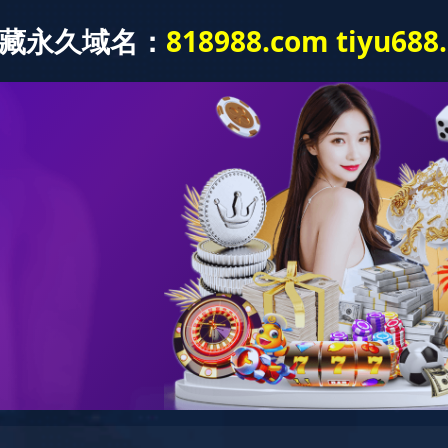
热线电
网站安博·
关于创图
产品中心
新闻动态
体育(中国)
有限公司