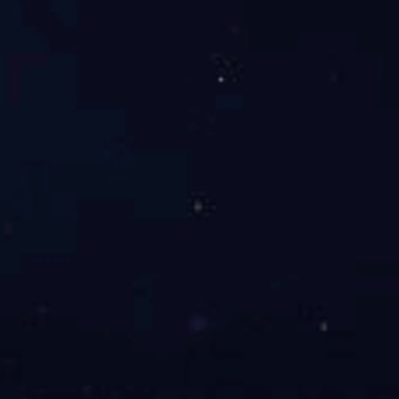
效
安博·体育(中国)有限公司-官网
力
工作
是通
其补
速