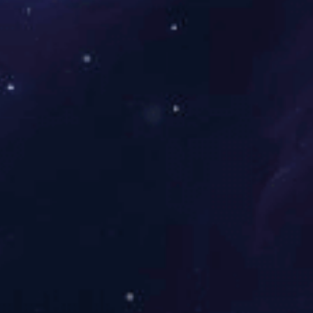
产品详情
性能特点
数控安博·体育(中国)有限公司-官网
·
性能简介：
性能特点
：
● 整体焊接加工结构
● 进口国际知名平牌电液伺服阀及光栅尺构成闭环
整机采用钢板焊接结构，ANSY
● 滑块位置反馈精度高，运行准确平稳，同步性能
● 后挡料可根据客户需求采用功能更为齐全的多个
● 液压系统采用集成式控制系统，减少了管路安
·WE67K系列数控安博·体育(
● 液压挠度自动补偿机构，消除了滑块变形对工
● 数控系统采用荷兰DELEM、意大利ESA、瑞士C
的，在提高生产率和高精度折弯
标准配置说明：
● 液压系统：德国BOSCH