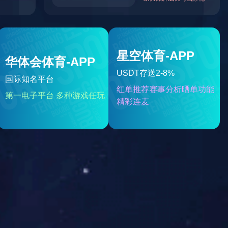
6895-4999、 0513-