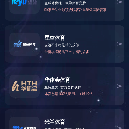
2机械补偿工作台调节功能可以使得折弯中线和后挡料取得较高
的平行度。
3模具底部带有滚子轴承可以让操作工便捷、安全和快速地移动
重型模具
4新标高配版的大鹅颈弯刀，带有额外的滚动轴承，可以更加安
全便捷地更换模具。
5数控安博·体育(中国)有限公司-官网 重型模具借助于滚子轴承
可以让操作工便捷、安全和快速地移动重型模具，大大节省换模和
调机时间。
6E2M 防护端盖此端盖具有锁死结构，可确保当夹具松开且模
具的安全按钮未被按下时模具不会从夹具左右侧滑出。
7重型上液压夹具采用通用的UPB 安装形式，安全快速地安装和
夹紧模具。重型上液压夹具可搭配所有的新标高配版上模具。
8重型机械补偿工作台采用通用的UPB 安装形式，安全快速的安
装和调节，可搭配所有的新标高配版下模具。
9机械补偿工作台的防护端盖，避免水平方向装载模具时模具碰
撞夹具。
10数控安博·体育(中国)有限公司-官网 高效模具站，可安全存放
并更换重型折弯模具。