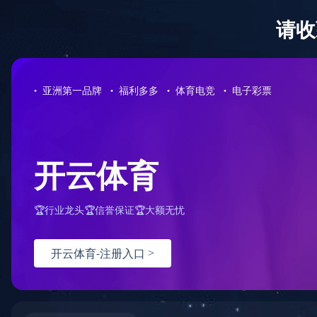
安博·体育(中国)有限公司
您好，欢迎进入安博·体育(中国)有限公司-官网 官网!