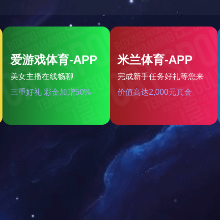
辊卷板机
辊卷板机