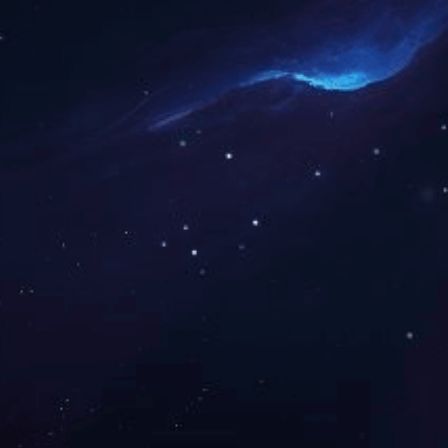
三辊卷板机
四辊卷板机
二辊卷板机
+ 型材弯曲机
型材弯曲机
全国统一服务热线
180-6895-4999 0513-886213